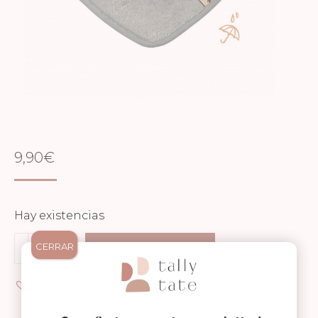
9,90
€
Hay existencias
Bandana
CERRAR
Añadir al carrito
Waterproof
-
Añadir a Wishlist
Moon