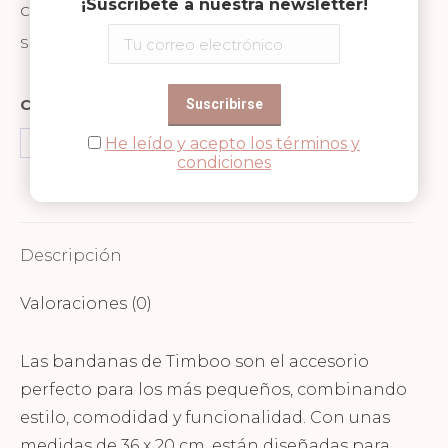
Blue
¡Suscríbete a nuestra newsletter!
Categorías:
Bandana
,
Complemento
,
Niñas
,
Niños
,
Timboo
cantidad
SKU:
TM-BAV14-542
Compartir en
He leído y acepto los términos y
Share
Share
Share
condiciones
on
on
on
Facebook
WhatsApp
Pinterest
Descripción
Valoraciones (0)
Las bandanas de Timboo son el accesorio
perfecto para los más pequeños, combinando
estilo, comodidad y funcionalidad. Con unas
medidas de 36 x 20 cm, están diseñadas para