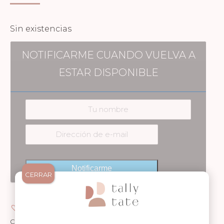
Sin existencias
NOTIFICARME CUANDO VUELVA A
ESTAR DISPONIBLE
Notificarme
CERRAR
Añadir a Wishlist
Categorías:
Bandana
,
Complemento
,
Niñas
,
Niños
,
Timboo