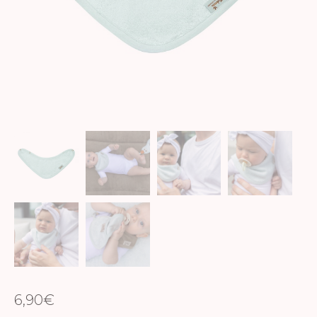
6,90
€