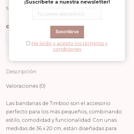
¡Suscríbete a nuestra newsletter!
SKU:
TM-BAV08-547
Compartir en
Share
Share
Share
He leído y acepto los términos y
condiciones
on
on
on
Facebook
WhatsApp
Pinterest
Descripción
Valoraciones (0)
Las bandanas de Timboo son el accesorio
perfecto para los más pequeños, combinando
estilo, comodidad y funcionalidad. Con unas
medidas de 36 x 20 cm, están diseñadas para