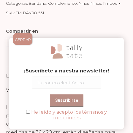
Categorías:
Bandana
,
Complemento
,
Niñas
,
Niños
,
Timboo
SKU:
TM-BAV08-531
Compartir en
CERRAR
Share
Share
Share
on
on
on
Facebook
WhatsApp
Pinterest
¡Suscríbete a nuestra newsletter!
Descripción
Valoraciones (0)
Las bandanas de Timboo son el accesorio
He leído y acepto los términos y
perfecto para los más pequeños, combinando
condiciones
estilo, comodidad y funcionalidad. Con unas
medidas de 36 x 20 cm, están diseñadas para