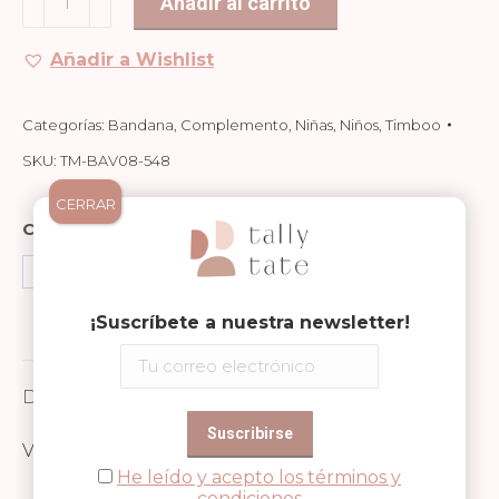
Añadir al carrito
Jungle
Green
Añadir a Wishlist
cantidad
Categorías:
Bandana
,
Complemento
,
Niñas
,
Niños
,
Timboo
SKU:
TM-BAV08-548
CERRAR
Compartir en
Share
Share
Share
on
on
on
¡Suscríbete a nuestra newsletter!
Facebook
WhatsApp
Pinterest
Descripción
Valoraciones (0)
He leído y acepto los términos y
condiciones