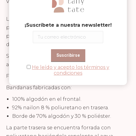
Valoraciones (0)
Las bandanas de la marca Silly Billyz tienen
¡Suscríbete a nuestra newsletter!
protección extra en el cuello, ajustándose así
perfectamente y evitando derrames de baba o
de comida y protegiendo su delicada piel.
Se lavan perfectamente en la lavadora y son
aptas para la secadora.
He leído y acepto los términos y
condiciones
Fáciles de poner y libres de PVC.
Bandanas fabricadas con:
100% algodón en el frontal.
92% nailon 8 % poliuretano en trasera.
Borde de 70% algodón y 30 % poliéster.
La parte trasera se encuentra forrada con