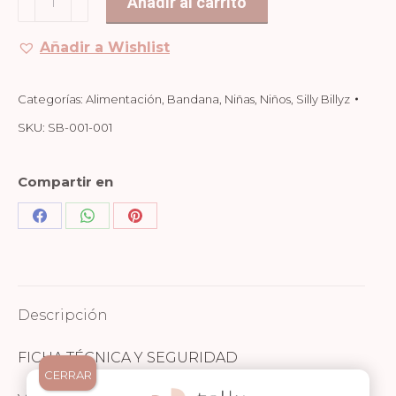
Añadir al carrito
Blanca
cantidad
Añadir a Wishlist
Categorías:
Alimentación
,
Bandana
,
Niñas
,
Niños
,
Silly Billyz
SKU:
SB-001-001
Compartir en
Share
Share
Share
on
on
on
Facebook
WhatsApp
Pinterest
Descripción
FICHA TÉCNICA Y SEGURIDAD
CERRAR