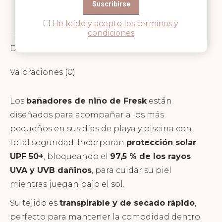
on
on
on
He leído y acepto los términos y
Facebook
WhatsApp
Pinterest
condiciones
Descripción
Valoraciones (0)
Los
bañadores de niño de Fresk
están
diseñados para acompañar a los más
pequeños en sus días de playa y piscina con
total seguridad. Incorporan
protección solar
UPF 50+
, bloqueando el
97,5 % de los rayos
UVA y UVB dañinos
, para cuidar su piel
mientras juegan bajo el sol.
Su tejido es
transpirable y de secado rápido
,
perfecto para mantener la comodidad dentro