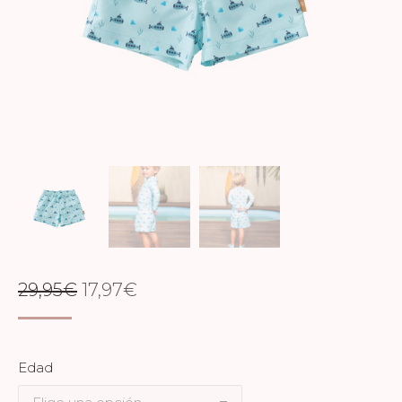
EL
EL
29,95
€
17,97
€
PRECIO
PRECIO
ORIGINAL
ACTUAL
Edad
ERA:
ES: