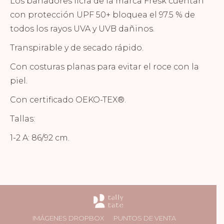
Los bañadores licra de la marca Fresk cuentan
con protección UPF 50+ bloquea el 97.5 % de
todos los rayos UVA y UVB dañinos.
Transpirable y de secado rápido.
Con costuras planas para evitar el roce con la
piel.
Con certificado OEKO-TEX®.
Tallas:
1-2 A: 86/92 cm.
IMÁGENES DROPBOX
PUNTOS DE VENTA