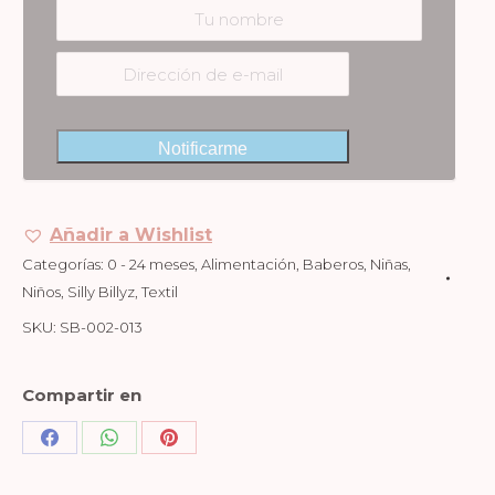
Notificarme
Añadir a Wishlist
Categorías:
0 - 24 meses
,
Alimentación
,
Baberos
,
Niñas
,
Niños
,
Silly Billyz
,
Textil
SKU:
SB-002-013
Compartir en
Share
Share
Share
on
on
on