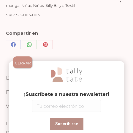
manga
,
Niñas
,
Niños
,
Silly Billyz
,
Textil
SKU:
SB-005-003
Compartir en
Share
Share
Share
on
on
on
CERRAR
Facebook
WhatsApp
Pinterest
Descripción
FICHA TÉCNICA Y SEGURIDAD
¡Suscríbete a nuestra newsletter!
Valoraciones (0)
Los baberos de la marca Silly Billyz tienen
protección extra en el cuello, ajustándose así