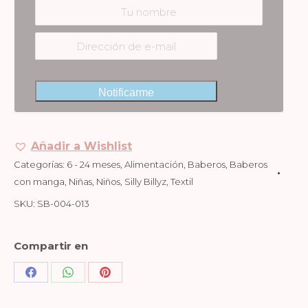
Notificarme
Añadir a Wishlist
Categorías:
6 - 24 meses
,
Alimentación
,
Baberos
,
Baberos
con manga
,
Niñas
,
Niños
,
Silly Billyz
,
Textil
SKU:
SB-004-013
Compartir en
Share
Share
Share
on
on
on