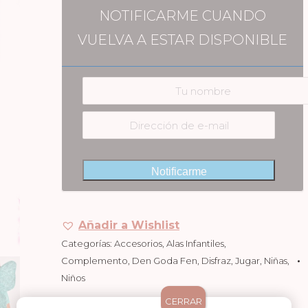
NOTIFICARME CUANDO
VUELVA A ESTAR DISPONIBLE
Notificarme
Añadir a Wishlist
Categorías:
Accesorios
,
Alas Infantiles
,
Complemento
,
Den Goda Fen
,
Disfraz
,
Jugar
,
Niñas
,
Niños
SKU:
DGF-020-002
CERRAR