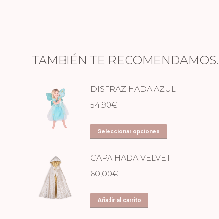
TAMBIÉN TE RECOMENDAMOS
DISFRAZ HADA AZUL
54,90
€
Este
Seleccionar opciones
producto
tiene
CAPA HADA VELVET
múltiples
60,00
€
variantes.
Las
Añadir al carrito
opciones