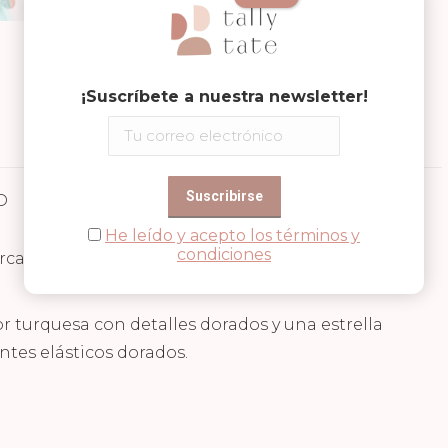
Compartir en
¡Suscríbete a nuestra newsletter!
Share
Share
Share
on
on
on
Facebook
WhatsApp
Pinterest
D
Valoraciones (0)
He leído y acepto los términos y
condiciones
arca Den Goda Fen, ideales para poder combinarlas
or turquesa con detalles dorados y una estrella
ntes elásticos dorados.