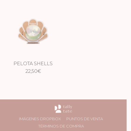
PELOTA SHELLS
BLANCA
22,50
€
IMÁGENES DROPBOX
PUNTOS DE VENTA
TÉRMINOS DE COMPRA