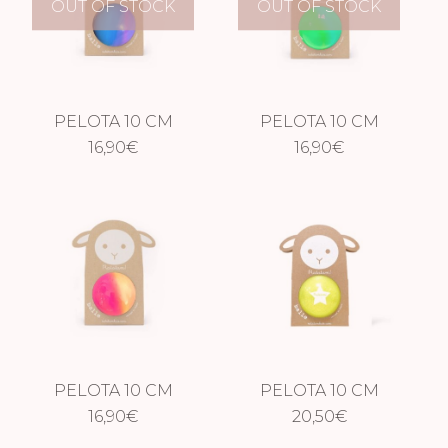
OUT OF STOCK
OUT OF STOCK
PELOTA 10 CM
PELOTA 10 CM
GUM AZUL
16,90
€
GUM VERDE
16,90
€
PELOTA 10 CM
PELOTA 10 CM
GUM NARANJA
16,90
€
GLITTER AMARILLA
20,50
€