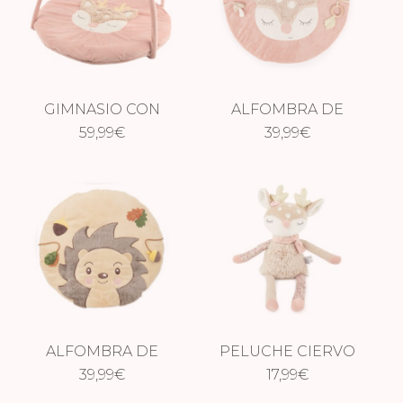
GIMNASIO CON
ALFOMBRA DE
ARCO CIERVO
59,99
€
JUEGOS CIERVO
39,99
€
ELLA
ELLA
ALFOMBRA DE
PELUCHE CIERVO
JUEGOS ERIZO
39,99
€
17,99
ELLA
€
PIKSI