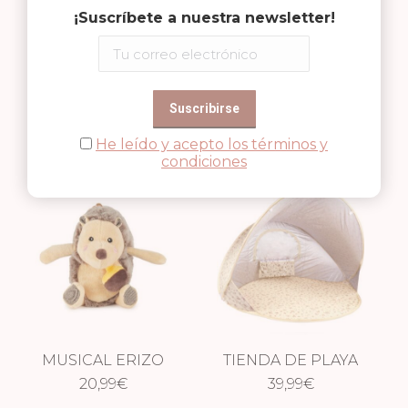
OUT OF STOCK
¡Suscríbete a nuestra newsletter!
SONAJERO CIERVA
MUSICAL CIERVA
12,95
ELLA
€
20,99
ELLA
€
He leído y acepto los términos y
condiciones
MUSICAL ERIZO
TIENDA DE PLAYA
20,99
PIKSI
€
POP UP VINTAGE
39,99
€
FLOWERS