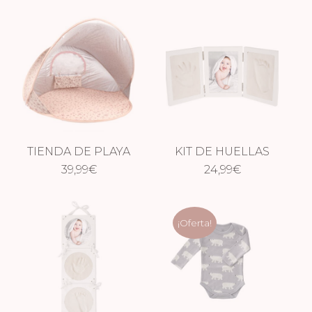
TIENDA DE PLAYA
KIT DE HUELLAS
POP UP DREAMY
39,99
€
CON MARCO DE
24,99
€
FLOWERS
FOTOS
HORIZONTAL
¡Oferta!