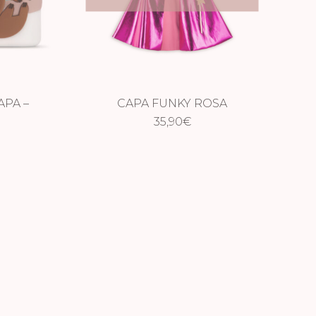
APA –
CAPA FUNKY ROSA
O
35,90
€