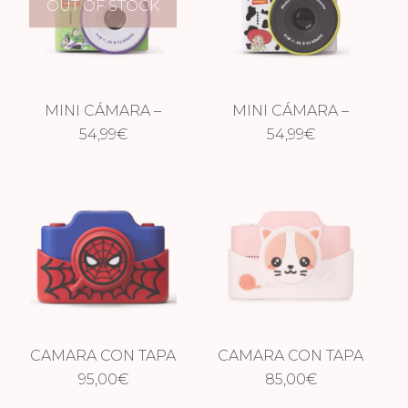
OUT OF STOCK
MINI CÁMARA –
MINI CÁMARA –
BUZZ LIGHTYEAR
54,99
€
JESSIE
54,99
€
CAMARA CON TAPA
CAMARA CON TAPA
– SPIDERMAN
95,00
€
– GATO
85,00
€