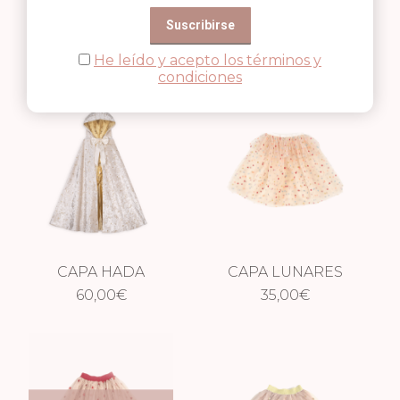
CAPA ROSA
CAPA LILA LUNA
ESTRELLA
36,00
€
36,00
€
He leído y acepto los términos y
condiciones
CAPA HADA
CAPA LUNARES
VELVET
60,00
€
MULTICOLOR
35,00
€