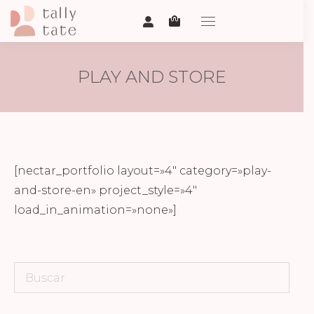
PLAY AND STORE
[nectar_portfolio layout=»4″ category=»play-
and-store-en» project_style=»4″
load_in_animation=»none»]