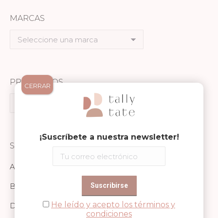
MARCAS
Seleccione
una
marca
PRODUCTOS
CERRAR
Seleccione
un
producto
¡Suscríbete a nuestra newsletter!
SECCIONES
Alimentación
Baño
He leído y acepto los términos y
Descanso
condiciones