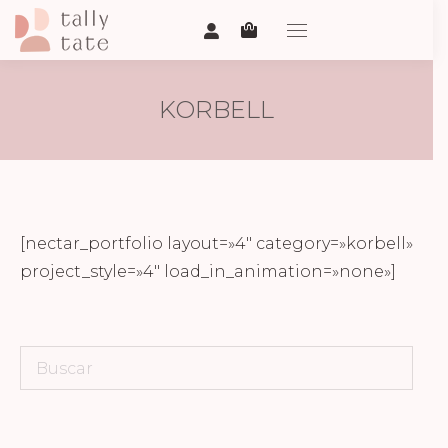
KORBELL
[nectar_portfolio layout=»4″ category=»korbell»
project_style=»4″ load_in_animation=»none»]