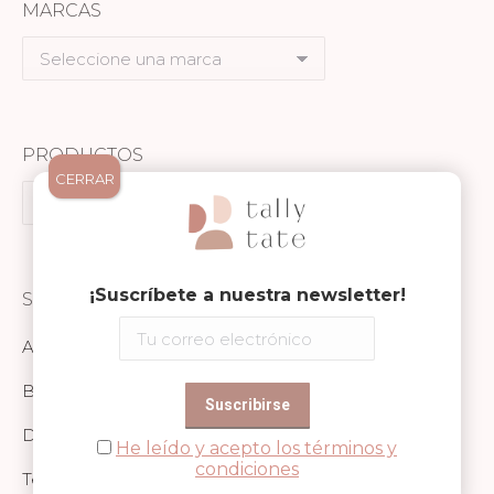
MARCAS
Seleccione
una
marca
PRODUCTOS
CERRAR
Seleccione
un
producto
¡Suscríbete a nuestra newsletter!
SECCIONES
Alimentación
Baño
Descanso
He leído y acepto los términos y
condiciones
Textil