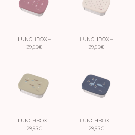
LUNCHBOX –
LUNCHBOX –
CABALLITO DE
29,95
€
GROSELLAS
29,95
€
MAR
LUNCHBOX –
LUNCHBOX –
COCODRILO
29,95
€
DINOSAURIO
29,95
€