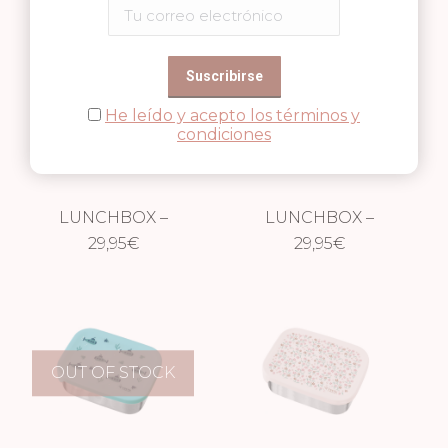
He leído y acepto los términos y
condiciones
LUNCHBOX –
LUNCHBOX –
TIBURÓN
29,95
€
GOLONDRINA
29,95
€
OUT OF STOCK