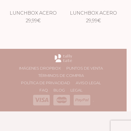
LUNCHBOX ACERO
LUNCHBOX ACERO
AFFENZAHN –
29,99
€
AFFENZAHN –
29,99
€
SABANA
MUNDO FANTASÍA
IMÁGENES DROPBOX
PUNTOS DE VENTA
TÉRMINOS DE COMPRA
POLÍTICA DE PRIVACIDAD
AVISO LEGAL
FAQ
BLOG
LEGAL
.