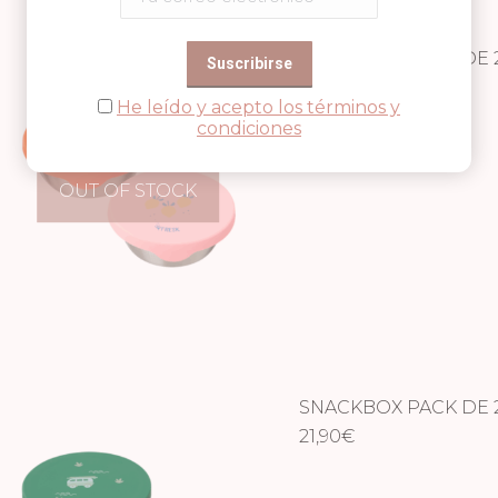
SNACKBOX PACK DE 
21,90
€
He leído y acepto los términos y
condiciones
OUT OF STOCK
SNACKBOX PACK DE 2
21,90
€