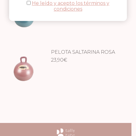
He leído y acepto los términos y
23,90
€
condiciones
PELOTA SALTARINA ROSA
23,90
€