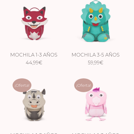
MOCHILA 1-3 AÑOS
MOCHILA 3-5 AÑOS
ZORRO
44,99
€
DINOSAURIO
59,99
€
¡Oferta!
¡Oferta!