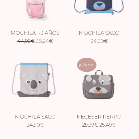
MOCHILA 1-3 AÑOS
MOCHILA SACO
El
El
44,99
UNICORNIO
€
38,24
€
24,90
OSO
€
precio
precio
original
actual
¡Oferta!
era:
es:
44,99€.
38,24€.
MOCHILA SACO
NECESER PERRO
El
El
KOALA
24,90
€
29,99
€
25,49
€
precio
precio