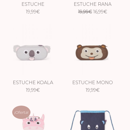
ESTUCHE
ESTUCHE RANA
El
El
UNICORNIO
19,99
€
19,99
€
16,99
€
precio
precio
original
actual
era:
es:
19,99€.
16,99€.
ESTUCHE KOALA
ESTUCHE MONO
19,99
€
19,99
€
¡Oferta!