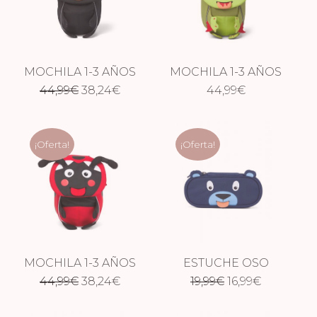
MOCHILA 1-3 AÑOS
MOCHILA 1-3 AÑOS
El
El
44,99
PANTERA
€
38,24
€
DRAGÓN
44,99
€
precio
precio
original
actual
¡Oferta!
¡Oferta!
era:
es:
44,99€.
38,24€.
MOCHILA 1-3 AÑOS
ESTUCHE OSO
El
El
El
El
44,99
MARIQUITA
€
38,24
€
19,99
€
16,99
€
precio
precio
precio
precio