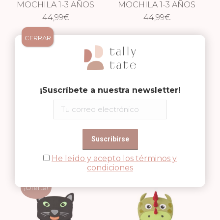
MOCHILA 1-3 AÑOS
MOCHILA 1-3 AÑOS
PERRO
44,99
€
44,99
BÚHO
€
CERRAR
¡Suscríbete a nuestra newsletter!
MOCHILA 1-3 AÑOS
MOCHILA 1-3 AÑOS
TIBURÓN
44,99
€
MONO
44,99
€
He leído y acepto los términos y
condiciones
¡Oferta!