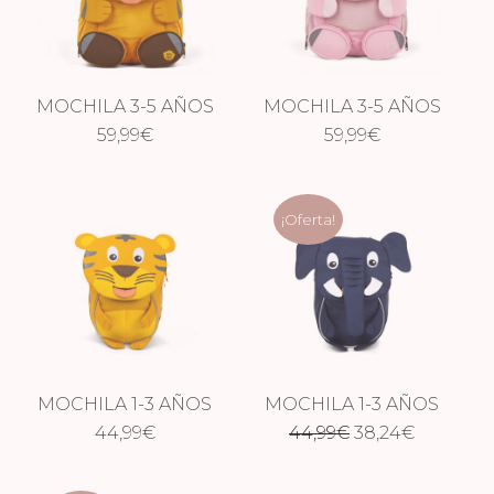
MOCHILA 3-5 AÑOS
MOCHILA 3-5 AÑOS
59,99
TIGRE
€
UNICORNIO
59,99
€
¡Oferta!
MOCHILA 1-3 AÑOS
MOCHILA 1-3 AÑOS
El
El
44,99
TIGRE
€
44,99
ELEFANTE
€
38,24
€
precio
precio
original
actual