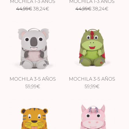
MOCHILA 1-3 AÑOS
MOCHILA 1-3 AÑOS
El
El
El
El
RINOCERONTE
44,99
€
38,24
€
44,99
FLAMENCO
€
38,24
€
precio
precio
precio
precio
original
actual
original
actual
era:
es:
era:
es:
44,99€.
38,24€.
44,99€.
38,24€.
MOCHILA 3-5 AÑOS
MOCHILA 3-5 AÑOS
KOALA
59,99
€
DRAGÓN
59,99
€