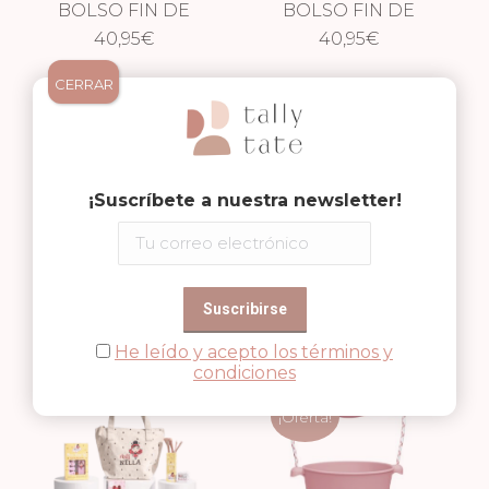
BOLSO FIN DE
BOLSO FIN DE
SEMANA
40,95
€
SEMANA
40,95
€
GOLONDRINAS
GROSELLAS
CERRAR
¡Suscríbete a nuestra newsletter!
BOLSO FIN DE
PACK CON BOLSO
SEMANA CONEJITO
40,95
€
GLAMOROUS
37,95
€
He leído y acepto los términos y
PICKS
condiciones
¡Oferta!