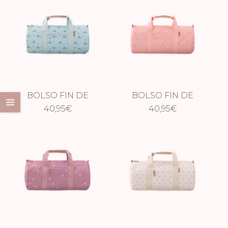
BOLSO FIN DE
BOLSO FIN DE
SEMANA
40,95
€
SEMANA LIMONES
40,95
€
SUBMARINO