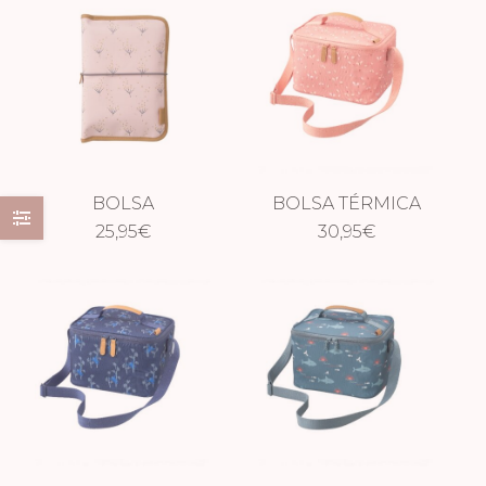
BOLSA
BOLSA TÉRMICA
CAMBIADOR
25,95
€
GRANDE
30,95
€
IMPERMEABLE
MARIPOSAS
DIENTE DE LEÓN