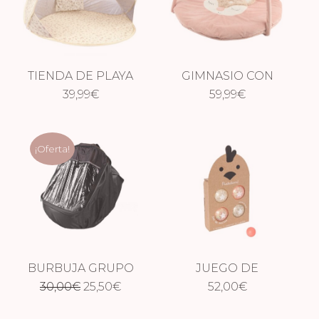
TIENDA DE PLAYA
GIMNASIO CON
POP UP VINTAGE
39,99
€
ARCO CIERVO
59,99
€
FLOWERS
ELLA
¡Oferta!
BURBUJA GRUPO
JUEGO DE
El
El
30,00
€
0
25,50
€
PELOTAS PETANCA
52,00
€
ROSA Y PLATEADA
precio
precio