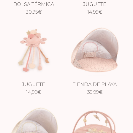
BOLSA TÉRMICA
JUGUETE
GRANDE
30,95
€
SENSORIAL
14,99
€
COCODRILO
EUCALYPTUS
JUGUETE
TIENDA DE PLAYA
SENSORIAL ROSE
14,99
€
POP UP DREAMY
39,99
€
FLOWERS