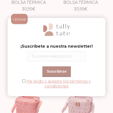
BOLSA TÉRMICA
BOLSA TÉRMICA
GRANDE MONO
30,95
€
GRANDE TIBURÓN
30,95
€
CERRAR
¡Suscríbete a nuestra newsletter!
BOLSA TÉRMICA
BOLSA TÉRMICA
GRANDE FLORES
30,95
€
GRANDE
30,95
€
He leído y acepto los términos y
SUBMARINO
condiciones