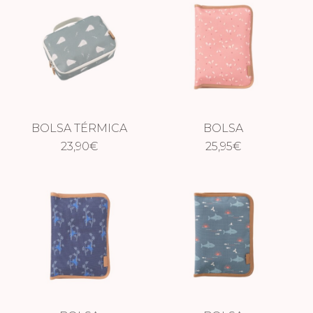
BOLSA TÉRMICA
BOLSA
ERIZO
23,90
€
CAMBIADOR
25,95
€
IMPERMEABLE
MARIPOSAS