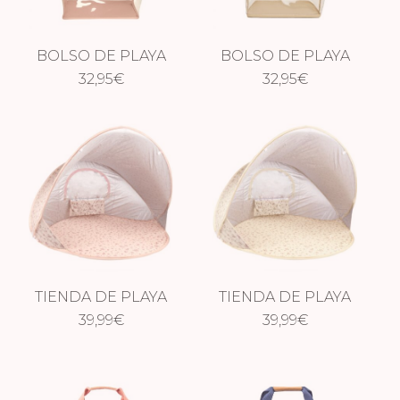
BOLSO DE PLAYA
BOLSO DE PLAYA
32,95
PINK
€
BEIGE
32,95
€
TIENDA DE PLAYA
TIENDA DE PLAYA
POP UP DREAMY
39,99
€
POP UP VINTAGE
39,99
€
FLOWERS
FLOWERS