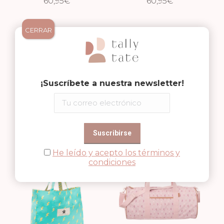
SEMANA GRANDE
60,95
€
SEMANA GRANDE
60,95
€
TIBURÓN
FLORES
CERRAR
¡Suscríbete a nuestra newsletter!
BOLSO FIN DE
BOLSO FIN DE
SEMANA GRANDE
60,95
€
SEMANA GRANDE
60,95
€
SUBMARINO
LIMONES
He leído y acepto los términos y
condiciones