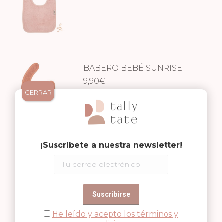
BABERO BEBÉ SUNRISE
ORANGE
9,90
€
CERRAR
¡Suscríbete a nuestra newsletter!
BABERO BEBÉ JUNGLE
GREEN
9,90
€
He leído y acepto los términos y