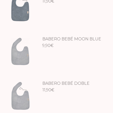
MARIN
11,90
€
BABERO BEBÉ MOON BLUE
9,90
€
BABERO BEBÉ DOBLE
MOON BLUE
11,90
€