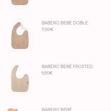
BABERO BEBÉ DOBLE
SAVANNAH SAND
11,90
€
BABERO BEBÉ FROSTED
ALMOND
9,90
€
BABERO BEBÉ