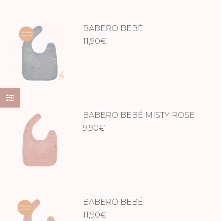
BABERO BEBÉ
WATERPROOF – MOON BLUE
11,90
€
BABERO BEBÉ MISTY ROSE
9,90
€
BABERO BEBÉ
WATERPROOF – MISTY ROSE
11,90
€