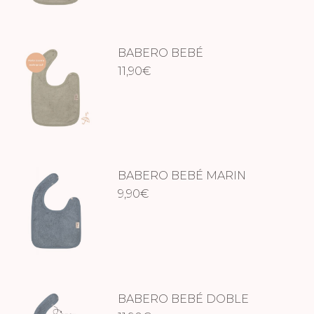
BABERO BEBÉ
WATERPROOF – WHISPER
11,90
€
GREEN
BABERO BEBÉ MARIN
9,90
€
BABERO BEBÉ DOBLE