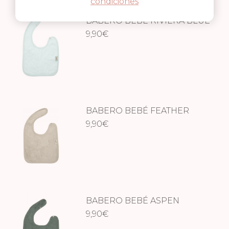
condiciones
BABERO BEBÉ RIVIERA BLUE
9,90
€
BABERO BEBÉ FEATHER
GREY
9,90
€
BABERO BEBÉ ASPEN
GREEN
9,90
€