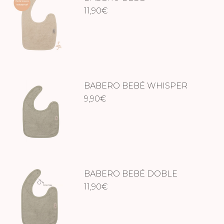
WATERPROOF – FROSTED
11,90
€
ALMOND
BABERO BEBÉ WHISPER
GREEN
9,90
€
BABERO BEBÉ DOBLE
WHISPER GREEN
11,90
€