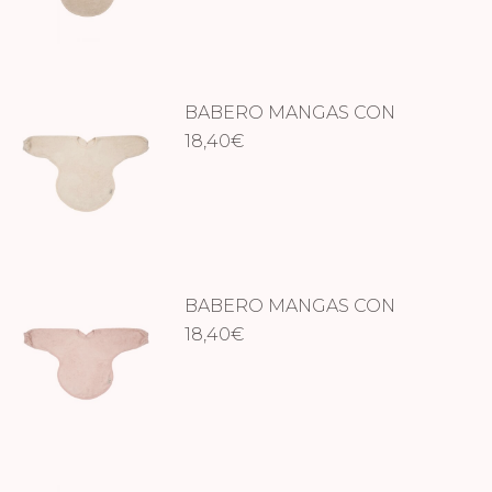
original
actual
era:
es:
17,45€.
13,95€.
BABERO MANGAS CON
PUÑO FROSTED ALMOND
18,40
€
BABERO MANGAS CON
PUÑO MISTY ROSE
18,40
€