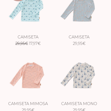
CAMISETA
CAMISETA
El
El
SUBMARINO
29,95
€
17,97
€
CANGREJOS
29,95
€
precio
precio
original
actual
era:
es:
29,95€.
17,97€.
CAMISETA MIMOSA
CAMISETA MONO
29,95
€
29,95
€